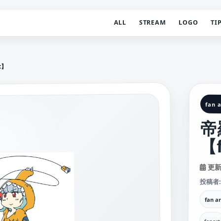
ALL
STREAM
LOGO
TI
t】
fan a
帝
【f
更新日
投稿者
fan ar
fanart