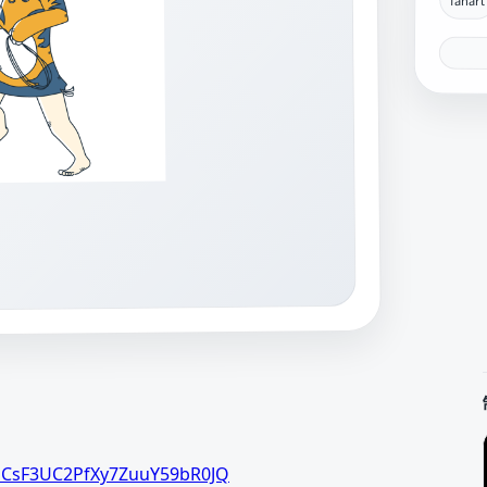
/UCsF3UC2PfXy7ZuuY59bR0JQ