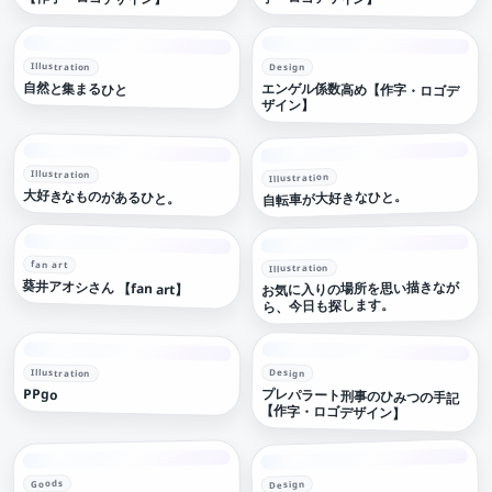
Illustration
Design
自然と集まるひと
エンゲル係数高め【作字・ロゴデ
ザイン】
Illustration
Illustration
大好きなものがあるひと。
自転車が大好きなひと。
fan art
Illustration
葵井アオシさん 【fan art】
お気に入りの場所を思い描きなが
ら、今日も探します。
Illustration
Design
PPgo
プレパラート刑事のひみつの手記
【作字・ロゴデザイン】
Goods
Design