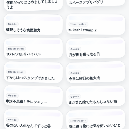
何度だってはじめましてしましょ
スペースデブリバグリ
うよ
Goods
Illustration
破裂しそうな表面超力
zukashi stamp 2
Illustration
Goods
月が夜を乗っ取る日
サバイバルリバイバル
Illustration
Goods
ずかしLineスタンプできました
今日は昨日の集大成
Goods
Goods
摩訶不思議キテレツエラー
まだまだ捨てたもんじゃない節
Goods
Illustration
身に纏う物には気を使いたいひと
谷のない人生なんてずっと谷