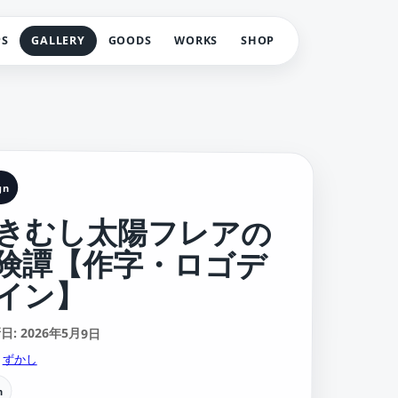
PS
GALLERY
GOODS
WORKS
SHOP
gn
きむし太陽フレアの
険譚【作字・ロゴデ
イン】
: 2026年5月9日
:
ずかし
n