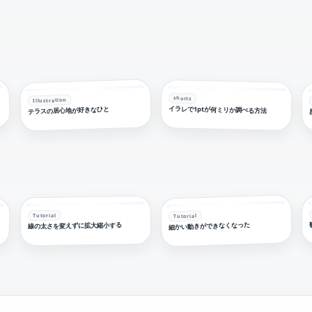
shorts
Illustration
ね
イラレで1ptが何ミリか調べる方法
テラスの居心地が好きなひと
Tutorial
Tutorial
細かい動きができなくなった
線の太さを変えずに拡大縮小する