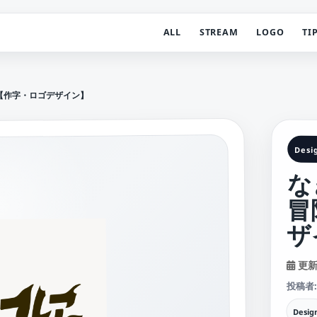
ALL
STREAM
LOGO
TI
【作字・ロゴデザイン】
Desi
な
冒
ザ
更新日
投稿者
Desig