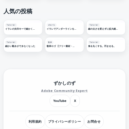
人気の投稿
Tutorial
shorts
Tutorial
イラレの矢印キーで細かく移動する
イラレでアンダーラインを引く
線の太さを変えずに拡大縮小する
Tutorial
歌枠
Tutorial
細かい動きができなくなった
歌枠ロゴ 【フリー素材・サムネ素材】
角を丸くする。凹ませる。
ずかしのず
Adobe Community Expert
YouTube
X
利用規約
プライバシーポリシー
お問合せ