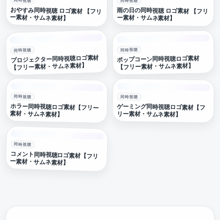
同時視聴
同時視聴
おやすみ同時視聴 ロゴ素材 【フリ
雨の日の同時視聴 ロゴ素材 【フリ
ー素材・サムネ素材】
ー素材・サムネ素材】
同時視聴
同時視聴
プロジェクター同時視聴ロゴ素材
ポップコーン同時視聴ロゴ素材
【フリー素材・サムネ素材】
【フリー素材・サムネ素材】
同時視聴
同時視聴
ホラー同時視聴ロゴ素材【フリー
ゲーミング同時視聴ロゴ素材【フ
素材・サムネ素材】
リー素材・サムネ素材】
同時視聴
コメント同時視聴ロゴ素材【フリ
ー素材・サムネ素材】