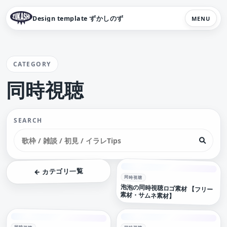
Design template ずかしのず
MENU
CATEGORY
同時視聴
SEARCH
← カテゴリ一覧
同時視聴
泡泡の同時視聴ロゴ素材 【フリー
素材・サムネ素材】