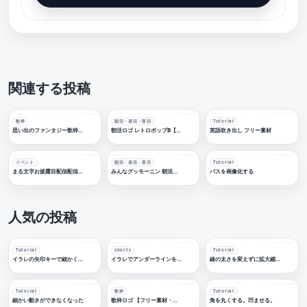
関連する投稿
歌枠
朝活・昼活・夜活
Tutorial
思い出のファンタジー歌枠【フリー素材・サムネ素材】
朝活ロゴ レトロポップB【フリー素材・サムネ素材】
英語吹き出し フリー素材
イベント
朝活・昼活・夜活
Tutorial
まる文字お披露目配信配信ロゴ【フリー素材・サムネ素材】
みんなグッモーニン 朝活配信ロゴ【フリー素材・サムネ素材】
パスを画像化する
人気の投稿
Tutorial
shorts
Tutorial
イラレの矢印キーで細かく移動する
イラレでアンダーラインを引く
線の太さを変えずに拡大縮小する
Tutorial
歌枠
Tutorial
細かい動きができなくなった
歌枠ロゴ 【フリー素材・サムネ素材】
角を丸くする。凹ませる。