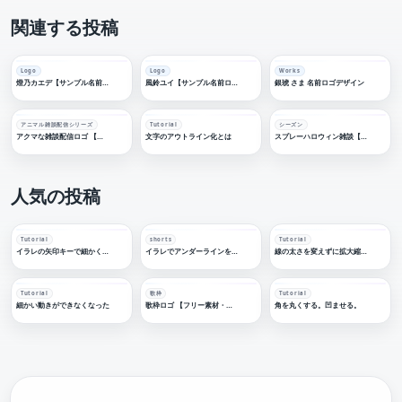
関連する投稿
Logo
Logo
Works
燈乃カエデ【サンプル名前ロゴデザイン】
風鈴ユイ【サンプル名前ロゴデザイン】
銀琥 さま 名前ロゴデザイン
アニマル雑談配信シリーズ
Tutorial
シーズン
アクマな雑談配信ロゴ 【フリー素材・サムネ素材】
文字のアウトライン化とは
スプレーハロウィン雑談【フリー素材・サムネ素材】
人気の投稿
Tutorial
shorts
Tutorial
イラレの矢印キーで細かく移動する
イラレでアンダーラインを引く
線の太さを変えずに拡大縮小する
Tutorial
歌枠
Tutorial
細かい動きができなくなった
歌枠ロゴ 【フリー素材・サムネ素材】
角を丸くする。凹ませる。