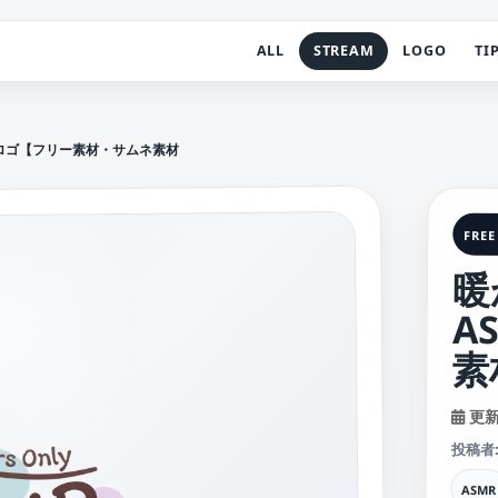
ALL
STREAM
LOGO
TI
信ロゴ【フリー素材・サムネ素材】
FREE
暖
A
素
更新日
投稿者
ASMR