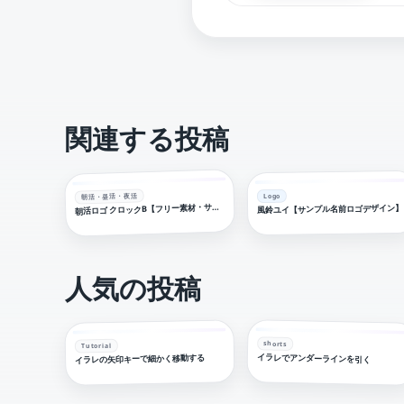
関連する投稿
朝活・昼活・夜活
Logo
朝
活ロゴ クロックB【フリー素材・サムネ素材】
風鈴ユイ【サンプル名前ロゴデザイン】
人気の投稿
shorts
Tutorial
イラレでアンダーラインを引く
イラレの矢印キーで細かく移動する