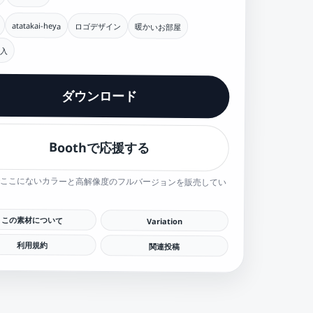
atatakai-heya
ロゴデザイン
暖かいお部屋
入
ダウンロード
Boothで応援する
hでここにないカラーと高解像度のフルバージョンを販売してい
この素材について
Variation
利用規約
関連投稿