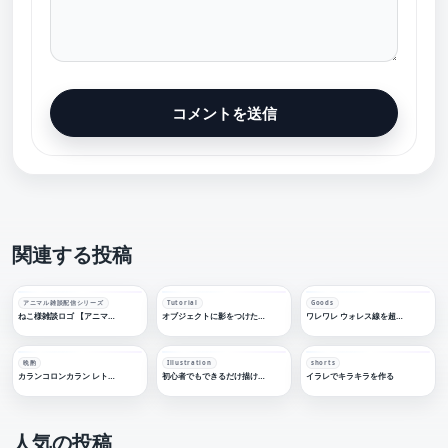
関連する投稿
アニマル雑談配信シリーズ
Tutorial
Goods
ねこ様雑談ロゴ 【アニマル雑談シリーズ】 【フリー素材・サムネ素材】
オブジェクトに影をつけたい。ドロップシャドウ編
ワレワレ ウォレス線を超えてきた
晩酌
Illustration
shorts
カランコロンカラン レトロ晩酌配信ロゴ【フリー素材・サムネ素材】
初心者でもできるだけ描けるようシンプルに心がけた「2023年なのでイラレでうさぎさんを描く」をしました。のデータです
イラレでキラキラを作る
人気の投稿