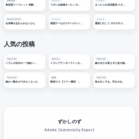
Design
イベント
シーズン
参加型リーフレット 体験サイエンス2026 リーフレット
リボンお絵描き バレンタインデーロゴ 【フリー素材・サムネ素材】
まったりお花見配信 スタンプ風配信ロゴ 【フリー素材・サムネ素材】
Illustration
イベント
イベント
出来事を忘れられないひと
無理ゲーなホラゲハロウィーン配信ロゴ【フリー素材・サムネ素材】
選挙に行こう ガサガサスタンプ風投票しました フリー素材
人気の投稿
Tutorial
shorts
Tutorial
イラレの矢印キーで細かく移動する
イラレでアンダーラインを引く
線の太さを変えずに拡大縮小する
Tutorial
歌枠
Tutorial
細かい動きができなくなった
歌枠ロゴ 【フリー素材・サムネ素材】
角を丸くする。凹ませる。
ずかしのず
Adobe Community Expert