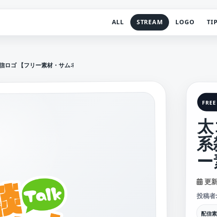
ALL
STREAM
LOGO
TI
信ロゴ 【フリー素材・サムネ素材】
FREE
太
系
ー
更新日
投稿者
配信