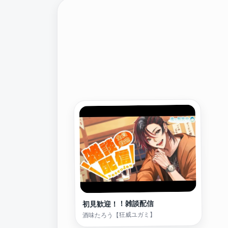
初見歓迎！！雑談配信
酒味たろう【狂威ユガミ】