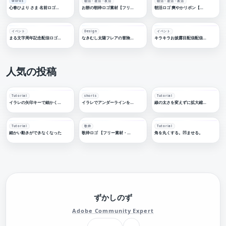
Works
朝活・昼活・夜活
朝活・昼活・夜活
心春ひより さま 名前ロゴデザイン
お餅の朝枠ロゴ素材【フリー素材・サムネ素材】
朝活ロゴ 爽やかリボン【フリー素材・サムネ素材】
イベント
Design
イベント
まる文字周年記念配信ロゴ 【フリー素材・サムネ素材】
なきむし太陽フレアの冒険譚【作字・ロゴデザイン】
キラキラお披露目配信配信ロゴ【フリー素材・サムネ素材】
人気の投稿
Tutorial
shorts
Tutorial
イラレの矢印キーで細かく移動する
イラレでアンダーラインを引く
線の太さを変えずに拡大縮小する
Tutorial
歌枠
Tutorial
細かい動きができなくなった
歌枠ロゴ 【フリー素材・サムネ素材】
角を丸くする。凹ませる。
ずかしのず
Adobe Community Expert