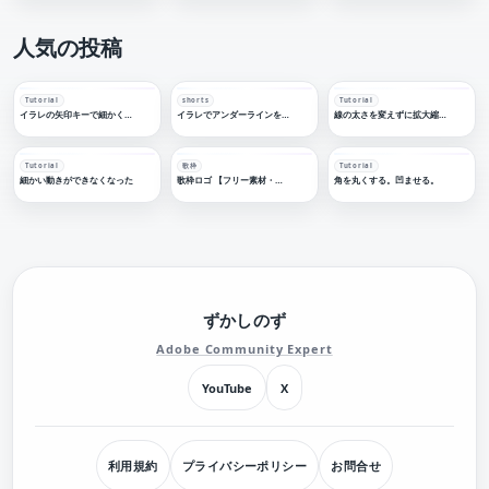
人気の投稿
Tutorial
shorts
Tutorial
イラレの矢印キーで細かく移動する
イラレでアンダーラインを引く
線の太さを変えずに拡大縮小する
Tutorial
歌枠
Tutorial
細かい動きができなくなった
歌枠ロゴ 【フリー素材・サムネ素材】
角を丸くする。凹ませる。
ずかしのず
Adobe Community Expert
YouTube
X
利用規約
プライバシーポリシー
お問合せ