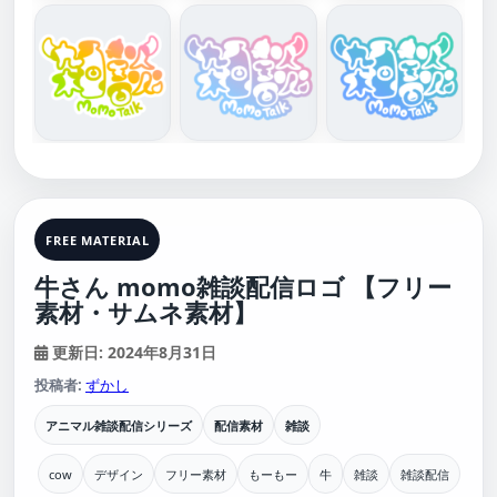
FREE MATERIAL
牛さん momo雑談配信ロゴ 【フリー
素材・サムネ素材】
更新日: 2024年8月31日
投稿者:
ずかし
アニマル雑談配信シリーズ
配信素材
雑談
cow
デザイン
フリー素材
もーもー
牛
雑談
雑談配信