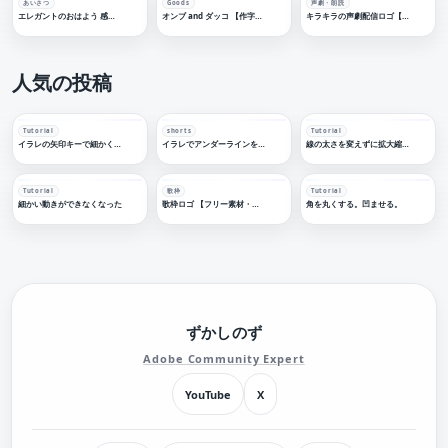
あいさつ
Goods
声劇・朗読
エレガントのおはよう 感謝配信ロゴ【フリー素材・サムネ素材】
オンブ and ダッコ 【作字・ロゴデザイン】
キラキラの声劇配信ロゴ【フリー素材・サムネ素材】
人気の投稿
Tutorial
shorts
Tutorial
イラレの矢印キーで細かく移動する
イラレでアンダーラインを引く
線の太さを変えずに拡大縮小する
Tutorial
歌枠
Tutorial
細かい動きができなくなった
歌枠ロゴ 【フリー素材・サムネ素材】
角を丸くする。凹ませる。
ずかしのず
Adobe Community Expert
YouTube
X