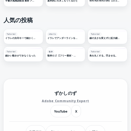
手書き風雑談配信 素材 アイコン 【フリー素材】
基本的に引きこもってるひと
MATRIX MASTERS 【ロゴデザイン】
人気の投稿
Tutorial
shorts
Tutorial
イラレの矢印キーで細かく移動する
イラレでアンダーラインを引く
線の太さを変えずに拡大縮小する
Tutorial
歌枠
Tutorial
細かい動きができなくなった
歌枠ロゴ 【フリー素材・サムネ素材】
角を丸くする。凹ませる。
ずかしのず
Adobe Community Expert
YouTube
X