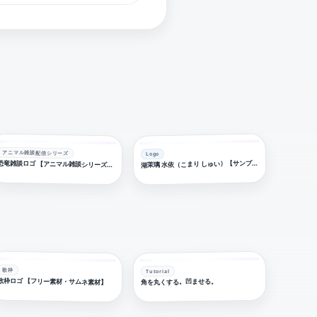
アニマル雑談配信シリーズ
Logo
湖
M
茉璃 水依（こまり しゅい）【サンプル名前ロゴデザイン】
恐竜雑談ロゴ 【アニマル雑談シリーズ】 【フリー素材・サムネ素材】
歌枠
Tutorial
歌枠ロゴ 【フリー素材・サムネ素材】
角を丸くする。凹ませる。