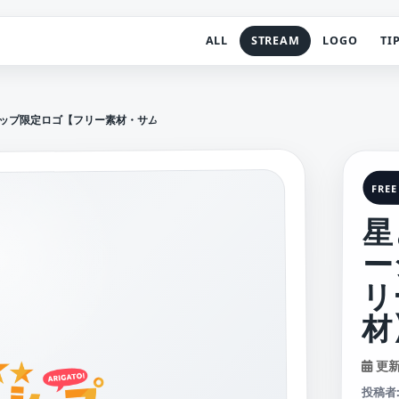
ALL
STREAM
LOGO
TI
ップ限定ロゴ【フリー素材・サムネ素材】
FREE
星
ー
リ
材
更新日
投稿者