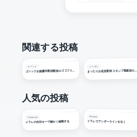
関連する投稿
イベント
シーズン
ゴ
ったりお花見配信 スタンプ風配信ロゴ 【フリー素材・サムネ
シックお披露目配信配信ロゴ【フリー素材・サムネ素材】
ま
人気の投稿
shorts
Tutorial
イラレでアンダーラインを引く
イラレの矢印キーで細かく移動する