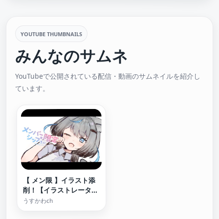
YOUTUBE THUMBNAILS
みんなのサムネ
YouTubeで公開されている配信・動画のサムネイルを紹介し
ています。
【 メン限 】イラスト添
削！【イラストレーター
Vtuber/うすかわ】
うすかわch