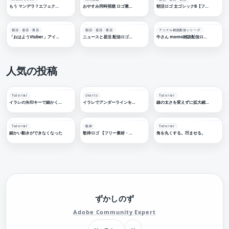
もう マンデラ？エフェクト【ロゴデザイン】
おやすみ同時視聴 ロゴ素材 【フリー素材・サムネ素材】
朝活ロゴ 太ゴシックB【フリー素材・サムネ素材】
朝活・昼活・夜活
朝活・昼活・夜活
アニマル雑談配信シリーズ
「おはようVtuber」アイコン フリー素材
ニュースと昼活 配信ロゴ【フリー素材・サムネ素材】
牛さん momo雑談配信ロゴ 【フリー素材・サムネ素材】
人気の投稿
Tutorial
shorts
Tutorial
イラレの矢印キーで細かく移動する
イラレでアンダーラインを引く
線の太さを変えずに拡大縮小する
Tutorial
歌枠
Tutorial
細かい動きができなくなった
歌枠ロゴ 【フリー素材・サムネ素材】
角を丸くする。凹ませる。
ずかしのず
Adobe Community Expert