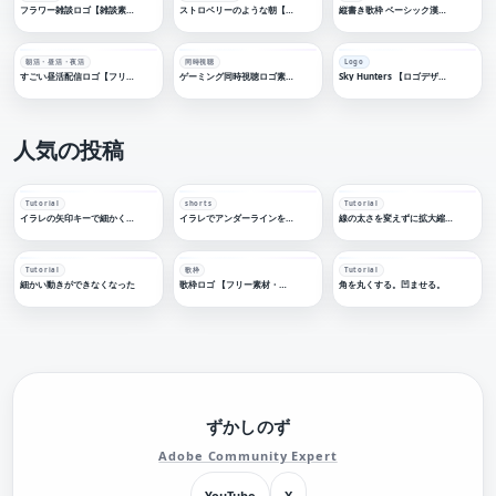
フラワー雑談ロゴ【雑談素材・フリー素材・サムネ素材】
ストロベリーのような朝【作字・イラスト】
縦書き歌枠 ベーシック漢字ゴシック【歌枠素材・フリー素材・サムネ素材】
朝活・昼活・夜活
同時視聴
Logo
すごい昼活配信ロゴ【フリー素材・サムネ素材】
ゲーミング同時視聴ロゴ素材【フリー素材・サムネ素材】
Sky Hunters 【ロゴデザイン】
人気の投稿
Tutorial
shorts
Tutorial
イラレの矢印キーで細かく移動する
イラレでアンダーラインを引く
線の太さを変えずに拡大縮小する
Tutorial
歌枠
Tutorial
細かい動きができなくなった
歌枠ロゴ 【フリー素材・サムネ素材】
角を丸くする。凹ませる。
ずかしのず
Adobe Community Expert
YouTube
X