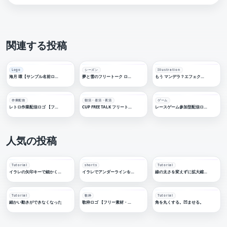
関連する投稿
Logo
シーズン
Illustration
海月 環【サンプル名前ロゴデザイン】
夢と雪のフリートーク ロゴ【フリー素材・サムネ素材】
もう マンデラ？エフェクト【ロゴデザイン】
作業配信
朝活・昼活・夜活
ゲーム
レトロ作業配信ロゴ 【フリー素材・サムネ素材】
CUP FREE TALK フリートークロゴ【フリー素材・サムネ素材】
レースゲーム参加型配信ロゴ【フリー素材・サムネ素材】
人気の投稿
Tutorial
shorts
Tutorial
イラレの矢印キーで細かく移動する
イラレでアンダーラインを引く
線の太さを変えずに拡大縮小する
Tutorial
歌枠
Tutorial
細かい動きができなくなった
歌枠ロゴ 【フリー素材・サムネ素材】
角を丸くする。凹ませる。