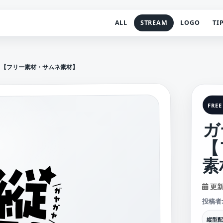
ALL
STREAM
LOGO
TI
 【フリー素材・サムネ素材】
FREE
ガ
【
素
更新日
投稿者
縦型