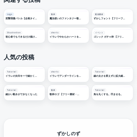
Logo
歌枠
配信素材
笑撃我慢バトル【企画タイトルロゴ・フリー素材】
魔法使いのファンタジー歌枠【フリー素材・サムネ素材】
ずかしフォント【フリーフォント】
Illustration
shorts
イベント
初心者でもできるだけ描けるようシンプルに心がけた「2023年なのでイラレでうさぎさんを描く」をしました。のデータです
イラレでやわらかハートを作る
ゴシック ガチャ枠 【フリー素材・サムネ素材】
人気の投稿
Tutorial
shorts
Tutorial
イラレの矢印キーで細かく移動する
イラレでアンダーラインを引く
線の太さを変えずに拡大縮小する
Tutorial
歌枠
Tutorial
細かい動きができなくなった
歌枠ロゴ 【フリー素材・サムネ素材】
角を丸くする。凹ませる。
ずかしのず