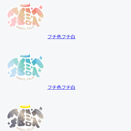
フチ色
フチ白
フチ色
フチ白