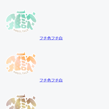
フチ色
フチ白
フチ色
フチ白