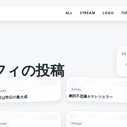
ALL
STREAM
LOGO
TI
S
フィの投稿
Goods
oods
摩訶不思議キテレツエラー
日は昨日の集大成
esign
Design