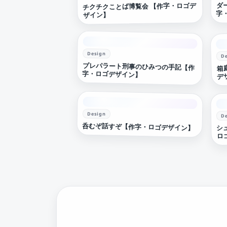
ダ
チクチクことば博覧会 【作字・ロゴデ
字
ザイン】
Design
D
箱
プレパラート刑事のひみつの手記【作
字・ロゴデザイン】
デ
Design
D
呑むぞ話すぞ【作字・ロゴデザイン】
シ
ロ