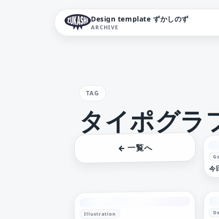
Design template ずかしのず
ARCHIVE
TAG
タイポグラ
← 一覧へ
G
今
D
Illustration