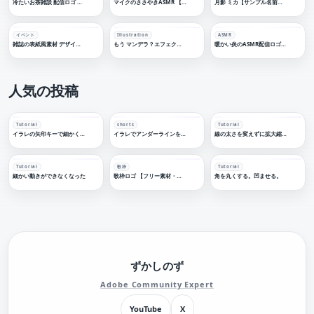
冷たいお茶雑談 配信ロゴ シンプルシリーズ【フリー素材・サムネ素材】
マイクのささやきASMR 【フリー素材・サムネ素材】睡眠導入
月影 ミカ【サンプル名前ロゴデザイン】
イベント
Illustration
ASMR
雑誌の表紙風素材 デザインC 正方形
もう マンデラ？エフェクト【ロゴデザイン】
暖かい炎のASMR配信ロゴ【フリー素材・サムネ素材】
人気の投稿
Tutorial
shorts
Tutorial
イラレの矢印キーで細かく移動する
イラレでアンダーラインを引く
線の太さを変えずに拡大縮小する
Tutorial
歌枠
Tutorial
細かい動きができなくなった
歌枠ロゴ 【フリー素材・サムネ素材】
角を丸くする。凹ませる。
ずかしのず
Adobe Community Expert
YouTube
X