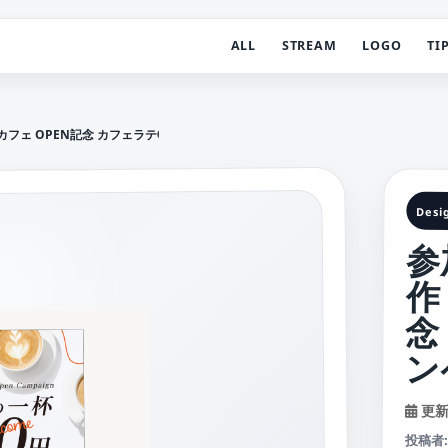
ALL
STREAM
LOGO
TI
フェ OPEN記念 カフェラテ0円キャンペーン フライヤー
Desi
参
作
念
ン
更新日
投稿者