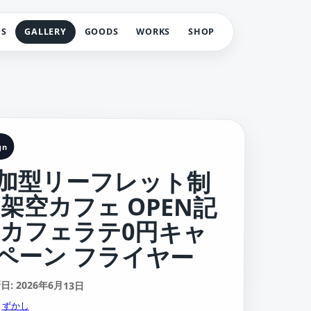
PS
GALLERY
GOODS
WORKS
SHOP
gn
加型リーフレット制
 架空カフェ OPEN記
 カフェラテ0円キャ
ペーン フライヤー
: 2026年6月13日
:
ずかし