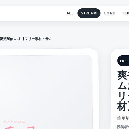
ALL
STREAM
LOGO
TI
花見配信ロゴ 【フリー素材・サムネ素材】
FREE
爽
ム
リ
材
更新日
投稿者