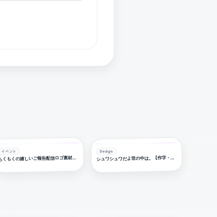
イベント
Design
シ
くもくの嬉しいご報告配信ロゴ素材｜無料・色変更OK｜ずかしのず
ュワシュワだよ世の中は。【作字・ロゴデザイン】
も