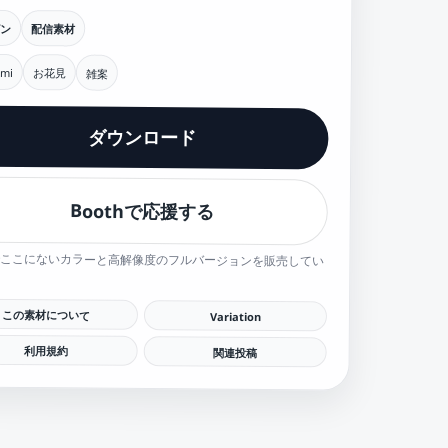
ン
配信素材
mi
お花見
雑案
ダウンロード
Boothで応援する
hでここにないカラーと高解像度のフルバージョンを販売してい
この素材について
Variation
利用規約
関連投稿