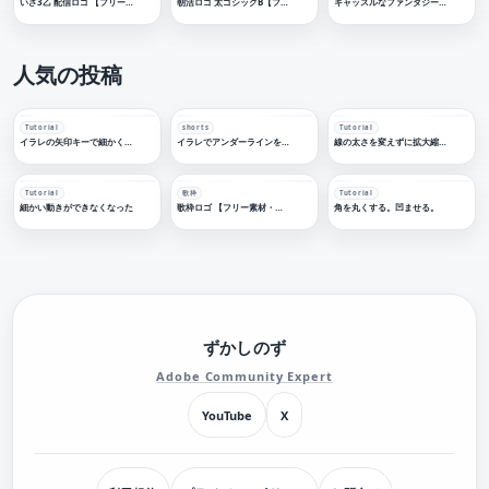
いざ3乙 配信ロゴ 【フリー素材・サムネ素材】
朝活ロゴ 太ゴシックB【フリー素材・サムネ素材】
キャッスルなファンタジー歌枠【フリー素材・サムネ素材】
人気の投稿
Tutorial
shorts
Tutorial
イラレの矢印キーで細かく移動する
イラレでアンダーラインを引く
線の太さを変えずに拡大縮小する
Tutorial
歌枠
Tutorial
細かい動きができなくなった
歌枠ロゴ 【フリー素材・サムネ素材】
角を丸くする。凹ませる。
ずかしのず
Adobe Community Expert
YouTube
X