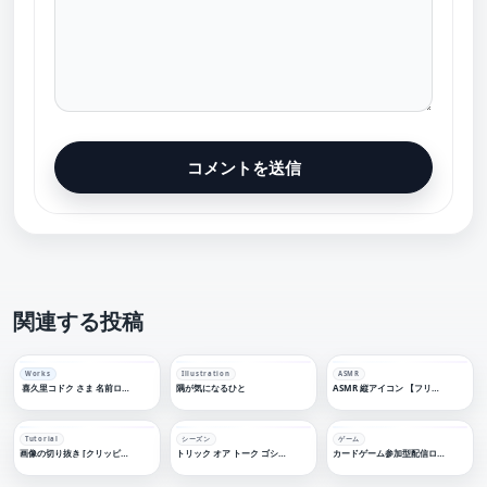
関連する投稿
Works
Illustration
ASMR
喜久里コドク さま 名前ロゴデザイン
隅が気になるひと
ASMR 縦アイコン 【フリー素材・サムネ素材】睡眠導入
Tutorial
シーズン
ゲーム
画像の切り抜き [クリッピングマスク]
トリック オア トーク ゴシック ハロウィーン雑談【フリー素材・サムネ素材】
カードゲーム参加型配信ロゴ【フリー素材・サムネ素材】