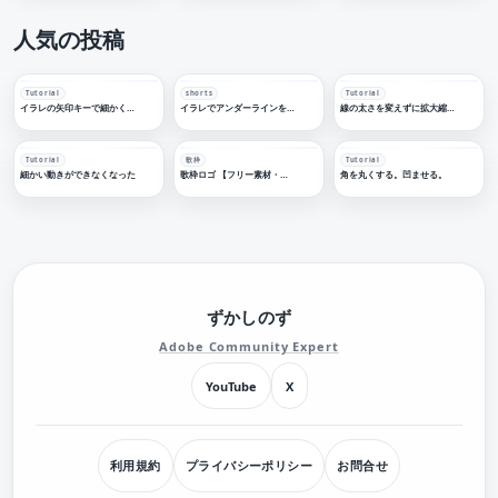
人気の投稿
Tutorial
shorts
Tutorial
イラレの矢印キーで細かく移動する
イラレでアンダーラインを引く
線の太さを変えずに拡大縮小する
Tutorial
歌枠
Tutorial
細かい動きができなくなった
歌枠ロゴ 【フリー素材・サムネ素材】
角を丸くする。凹ませる。
ずかしのず
Adobe Community Expert
YouTube
X
利用規約
プライバシーポリシー
お問合せ