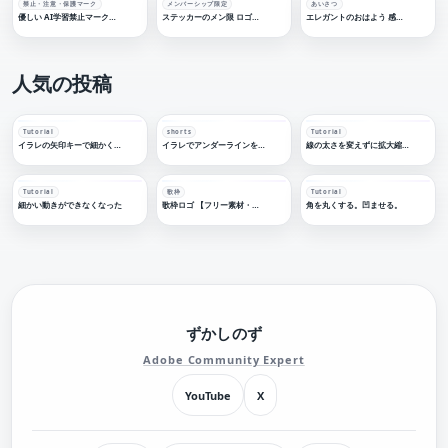
禁止・注意・保護マーク
メンバーシップ限定
あいさつ
優しい AI学習禁止マーク【フリー素材・サムネ素材】
ステッカーのメン限 ロゴ素材 【フリー素材・サムネ素材】
エレガントのおはよう 感謝配信ロゴ【フリー素材・サムネ素材】
人気の投稿
Tutorial
shorts
Tutorial
イラレの矢印キーで細かく移動する
イラレでアンダーラインを引く
線の太さを変えずに拡大縮小する
Tutorial
歌枠
Tutorial
細かい動きができなくなった
歌枠ロゴ 【フリー素材・サムネ素材】
角を丸くする。凹ませる。
ずかしのず
Adobe Community Expert
YouTube
X