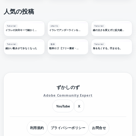
人気の投稿
Tutorial
shorts
Tutorial
イラレの矢印キーで細かく移動する
イラレでアンダーラインを引く
線の太さを変えずに拡大縮小する
Tutorial
歌枠
Tutorial
細かい動きができなくなった
歌枠ロゴ 【フリー素材・サムネ素材】
角を丸くする。凹ませる。
ずかしのず
Adobe Community Expert
YouTube
X
利用規約
プライバシーポリシー
お問合せ