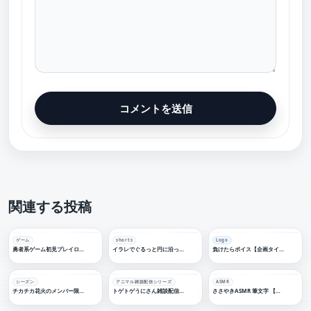
関連する投稿
ゲーム
shorts
Logo
勇者系ゲーム初見プレイロゴ【フリー素材・サムネ素材】
イラレでぐるっと円に沿って文字
負けたらボイス【企画タイトルロゴ・フリー素材】
シーズン
アニマル雑談配信シリーズ
ASMR
チカチカ花火のメンバー限定【フリー素材・サムネ素材】
トゲトゲうにさん雑談配信ロゴ【フリー素材・サムネ素材】
ささやきASMR 筆文字 【フリー素材・サムネ素材】睡眠導入