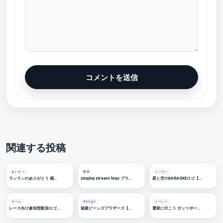
関連する投稿
あいさつ
歌枠
シーズン
ランランのありがとう 感謝配信ロゴ【フリー素材・サムネ素材】
singing stream logo ブラシ【歌枠素材・フリー素材・サムネ素材】
星と空のKARAOKEロゴ【フリー素材・サムネ素材】
ゲーム
Design
イベント
レース向け参加型配信ロゴ【フリー素材・サムネ素材】
箱庭ビーンズブラザーズ【作字・ロゴデザイン】
選挙に行こう ガッツポーズ フリー素材