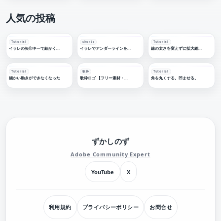
人気の投稿
Tutorial
shorts
Tutorial
イラレの矢印キーで細かく移動する
イラレでアンダーラインを引く
線の太さを変えずに拡大縮小する
Tutorial
歌枠
Tutorial
細かい動きができなくなった
歌枠ロゴ 【フリー素材・サムネ素材】
角を丸くする。凹ませる。
ずかしのず
Adobe Community Expert
YouTube
X
利用規約
プライバシーポリシー
お問合せ