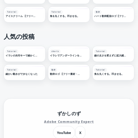
Tutorial
Tutorial
歌枠
アイスクリーム 【フリー素材・サムネ素材】
角を丸くする。凹ませる。
ハート歌枠配信ロゴ【フリー素材・サムネ素材】
人気の投稿
Tutorial
shorts
Tutorial
イラレの矢印キーで細かく移動する
イラレでアンダーラインを引く
線の太さを変えずに拡大縮小する
Tutorial
歌枠
Tutorial
細かい動きができなくなった
歌枠ロゴ 【フリー素材・サムネ素材】
角を丸くする。凹ませる。
ずかしのず
Adobe Community Expert
YouTube
X