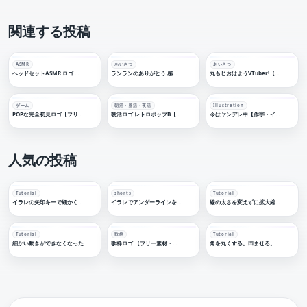
関連する投稿
ASMR
あいさつ
あいさつ
ヘッドセットASMR ロゴ 【フリー素材・サムネ素材】睡眠導入
ランランのありがとう 感謝配信ロゴ【フリー素材・サムネ素材】
丸もじおはようVTuber!【フリー素材・サムネ素材】
ゲーム
朝活・昼活・夜活
Illustration
POPな完全初見ロゴ【フリー素材・サムネ素材】
朝活ロゴ レトロポップB【フリー素材・サムネ素材】
今はヤンデレ中【作字・イラスト】
人気の投稿
Tutorial
shorts
Tutorial
イラレの矢印キーで細かく移動する
イラレでアンダーラインを引く
線の太さを変えずに拡大縮小する
Tutorial
歌枠
Tutorial
細かい動きができなくなった
歌枠ロゴ 【フリー素材・サムネ素材】
角を丸くする。凹ませる。