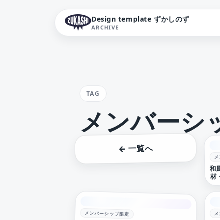
Design template ずかしのず
ARCHIVE
TAG
メンバーシ
← 一覧へ
メ
和
材
メンバーシップ限定
メ