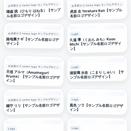
お名前ロゴ name logo サンプルデザイン
お名前ロゴ name logo サンプルデザイン
陽森 跳（ひもり はねる）【サンプ
虎原 走 Torahara Ran【サンプル
ル名前ロゴデザイン】
名前ロゴデザイン】
お名前ロゴ name logo サンプルデザイン
Logo
路地裏ナギ【サンプル名前ロゴデ
久遠 導（くおん みち）Kuon
Michi【サンプル名前ロゴデザイ
ザイン】
ン】
お名前ロゴ name logo サンプルデザイン
Logo
天巡 アルマ（Amameguri
Aruma）【サンプル名前ロゴデザ
湖茉璃 水依（こまり しゅい）【サ
ンプル名前ロゴデザイン】
イン】
Logo
お名前ロゴ name logo サンプルデザイン
風色 ソラ【サンプル名前ロゴデザ
鐘守 リリ【サンプル名前ロゴデザ
イン】
イン】
Logo
Logo